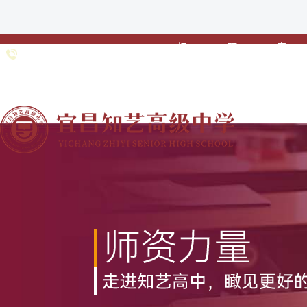
招
预
家
0717-
招生专线：
生
约
校
6691985 0717-
•
•
•
简
登
联
6363211
章
记
动
网站首