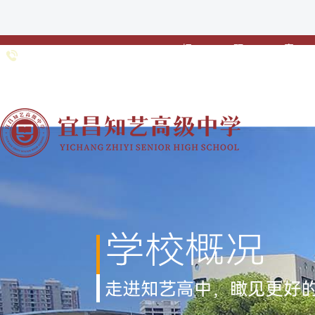
招
预
家
0717-
招生专线：
生
约
校
6691985 0717-
•
•
•
简
登
联
6363211
章
记
动
网站首