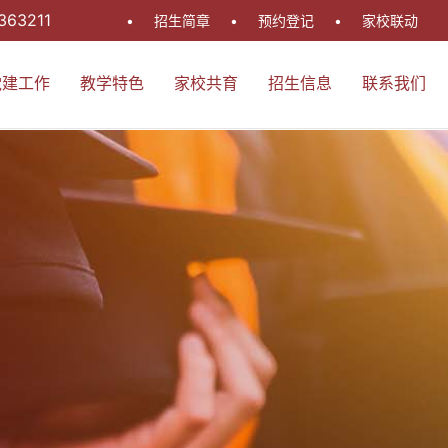
363211
•
招生简章
•
预约登记
•
家校联动
党建工作
教学特色
家校共育
招生信息
联系我们