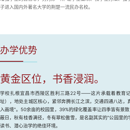
子进入国内外著名大学的荆楚一流民办名校。
办学优势
黄金区位，书香浸润。
学校扎根宜昌市西陵区胜利三路22号——这片承载着教育
址），地处主城区核心，紧邻奔腾长江之滨，交通四通八达，真
入画境"。50余亩的校园里，39%的绿化覆盖率让四季皆有景
蔽日，秋有桂香满径，冬有翠松傲雪，是名副其实的"公园里的
读书、潜心治学的绝佳环境。