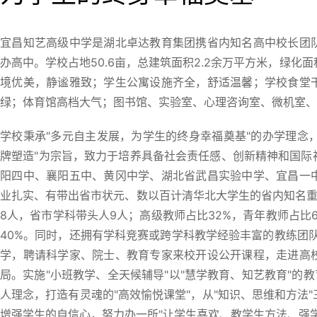
宜昌知艺高级中学是湖北卓达教育集团携省内知名高中校长团
办高中。学校占地50.6亩，总建筑面积2.2余万平方米，绿化
境优美，静谧雅致；学生公寓设施齐全，舒适温馨；学校食堂
绿；体育馆高档大气；图书馆、实验室、心理咨询室、微机室、
学校秉承"多元自主发展，为学生的终身幸福奠基"的办学理念，
牌塑造"为宗旨，致力于培养具备社会责任感、创新精神和国际
阳四中、襄阳五中、黄冈中学、湖北省武昌实验中学、宜昌一
业扎实、有带出省市状元、数以百计清华北大学生的省内知名重
8人，省市学科带头人9人；高级教师占比32%，青年教师占比
40%。同时，还拥有学科竞赛或跨学科教学经验丰富的教练团队
学，聘请科学家、院士、教育专家来校开设公开课程，走进高
局。实施"小班教学、全天候辅导"以"慧学教育、知艺教育"的
人理念，打造有灵魂的"高效愉悦课堂"，从"知识、思维和方法
增强学生的自信心，努力办一所"让学生喜欢、教学生方法、强