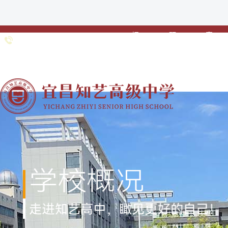
招
预
家
0717-
招生专线：
生
约
校
6691985 0717-
•
•
•
简
登
联
6363211
章
记
动
网站首