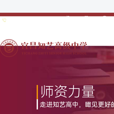
招
预
家
0717-
招生专线：
生
约
校
6691985 0717-
•
•
•
简
登
联
6363211
章
记
动
网站首