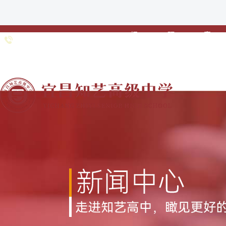
招
预
家
0717-
招生专线：
生
约
校
6691985 0717-
•
•
•
简
登
联
6363211
章
记
动
网站首