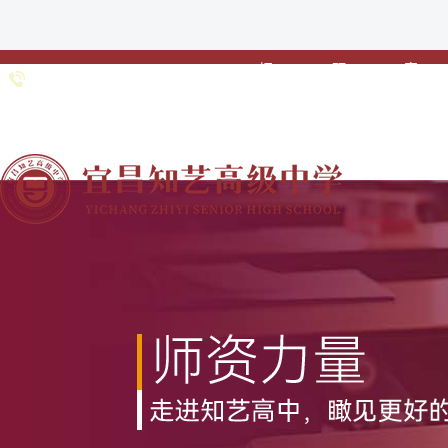
招
预
家
0717-
招生专线：
生
约
校
6691985 0717-
•
•
•
简
登
联
6363211
章
记
动
网站首