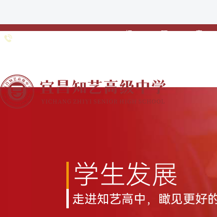
招
预
家
0717-
招生专线：
生
约
校
6691985 0717-
•
•
•
简
登
联
6363211
章
记
动
网站首