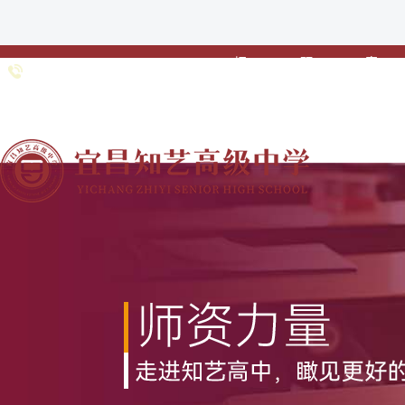
招
预
家
0717-
招生专线：
生
约
校
6691985 0717-
•
•
•
简
登
联
6363211
章
记
动
网站首