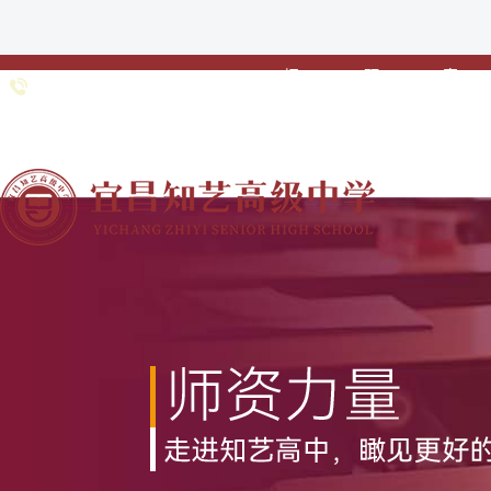
招
预
家
0717-
招生专线：
生
约
校
6691985 0717-
•
•
•
简
登
联
6363211
章
记
动
网站首